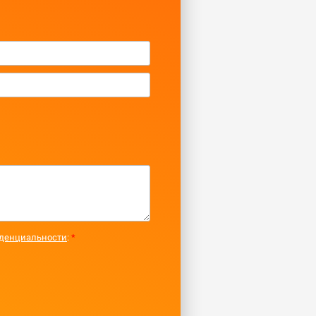
денциальности
:
*