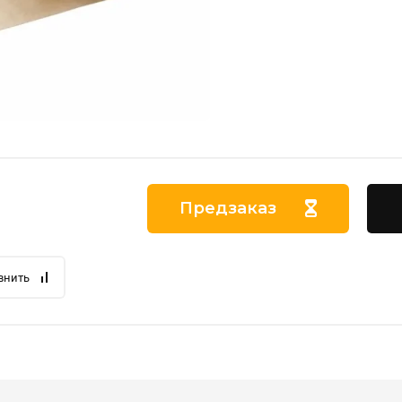
Предзаказ
внить