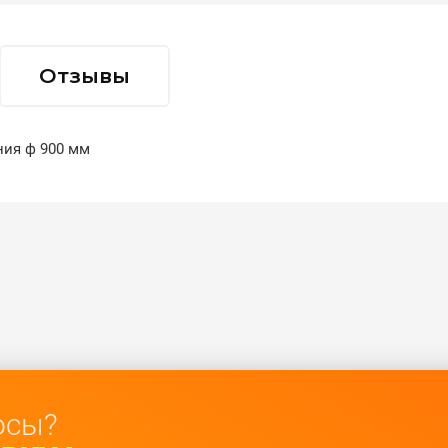
Отзывы
ния ф 900 мм
осы?