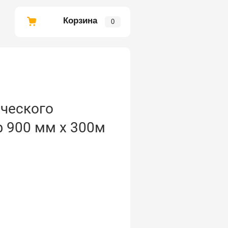
Корзина
0
ического
ф 900 мм х 300м